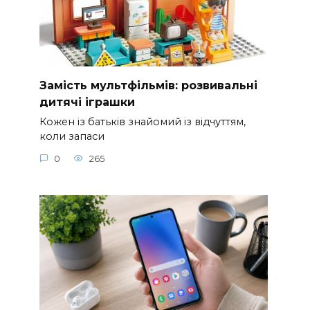
Замість мультфільмів: розвивальні
дитячі іграшки
Кожен із батьків знайомий із відчуттям,
коли запаси
0
265