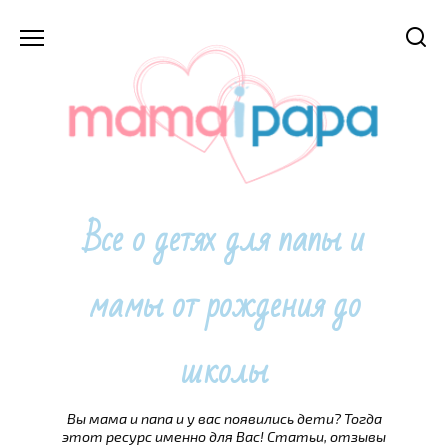
Перейти
к
содержанию
Все о детях для папы и
мамы от рождения до
школы
Вы мама и папа и у вас появились дети? Тогда
этот ресурс именно для Вас! Статьи, отзывы