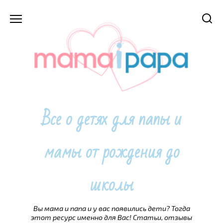
Перейти
к
содержанию
Все о детях для папы и
мамы от рождения до
школы
Вы мама и папа и у вас появились дети? Тогда
этот ресурс именно для Вас! Статьи, отзывы