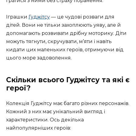
гратися з ними без страху поранення.
Іграшки
Гуджітсу
— це чудові розваги для
дітей. Вони не тільки захоплюють уяву, але й
допомагають розвивати дрібну моторику. Діти
можуть тягнути, скручувати, м’яти і навіть
кидати цих маленьких героїв, отримуючи від
цього море задоволення.
Скільки всього Гуджітсу та які є
герої?
Колекція Гуджітсу має багато різних персонажів.
Кожний з них має унікальний вигляд і
характеристики. Ось декілька
найпопулярніших героїв: