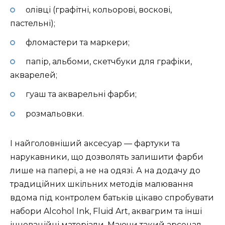
олівці (графітні, кольорові, воскові,
пастельні);
фломастери та маркери;
папір, альбоми, скетчбуки для графіки,
акварелей;
гуаш та акварельні фарби;
розмальовки.
І найголовніший аксесуар — фартуки та
нарукавники, що дозволять залишити фарби
лише на папері, а не на одязі. А на додачу до
традиційних шкільних методів малювання
вдома під контролем батьків цікаво спробувати
набори Alcohol Ink, Fluid Art, аквагрим та інші
інноваційні матеріали. Маючи такий арсенал,