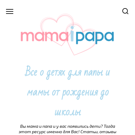
Перейти
к
содержанию
Все о детях для папы и
мамы от рождения до
школы
Вы мама и папа и у вас появились дети? Тогда
этот ресурс именно для Вас! Статьи, отзывы