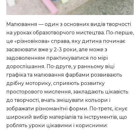
Малювання — один з основних видів творчості
на уроках образотворчого мистецтва. По-перше,
це «різновікова» справа, яку дитина починає
засвоювати вже у 2-3 роки, але може з
задоволенням практикуватися по мірі
дорослішання. По-друге, у ранньому віці
графіка та малювання фарбами розвивають
дрібну моторику, сприяють розвитку
просторового мислення, закладають цікавість
до творчості, вчать змішувати кольори і
зображати різноманітні форми. По-третє, існує
широкий вибір матеріалів та інструментів, що
роблять уроки цікавими і корисними: