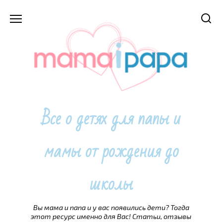
Перейти
к
содержанию
Все о детях для папы и
мамы от рождения до
школы
Вы мама и папа и у вас появились дети? Тогда
этот ресурс именно для Вас! Статьи, отзывы