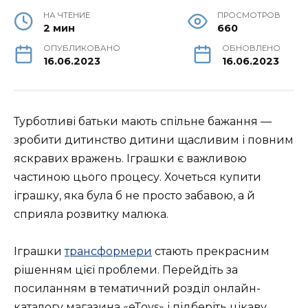
НА ЧТЕНИЕ
ПРОСМОТРОВ
2 мин
660
ОПУБЛИКОВАНО
ОБНОВЛЕНО
16.06.2023
16.06.2023
Турботливі батьки мають спільне бажання —
зробити дитинство дитини щасливим і повним
яскравих вражень. Іграшки є важливою
частиною цього процесу. Хочеться купити
іграшку, яка була б не просто забавою, а й
сприяла розвитку малюка.
Іграшки
трансформери
стають прекрасним
рішенням цієї проблеми. Перейдіть за
посиланням в тематичний розділ онлайн-
каталогу магазина «eToys» і підберіть цікаву