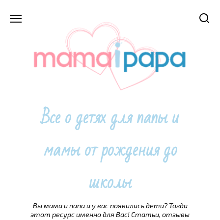
Перейти
к
содержанию
Все о детях для папы и
мамы от рождения до
школы
Вы мама и папа и у вас появились дети? Тогда
этот ресурс именно для Вас! Статьи, отзывы