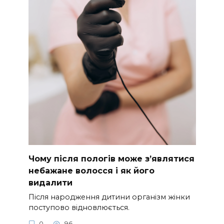
Чому після пологів може з’являтися
небажане волосся і як його
видалити
Після народження дитини організм жінки
поступово відновлюється.
0
96