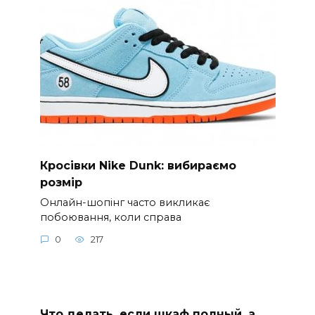
Кросівки Nike Dunk: вибираємо
розмір
Онлайн-шопінг часто викликає
побоювання, коли справа
0
217
Что делать, если шкаф полный, а