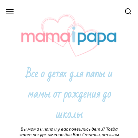
Перейти
к
содержанию
Все о детях для папы и
мамы от рождения до
школы
Вы мама и папа и у вас появились дети? Тогда
этот ресурс именно для Вас! Статьи, отзывы