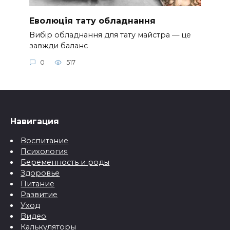
Еволюція тату обладнання
Вибір обладнання для тату майстра — це
завжди баланс
0
517
Навигация
Воспитание
Психология
Беременность и роды
Здоровье
Питание
Развитие
Уход
Видео
Калькуляторы