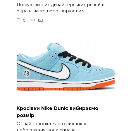
Пошук якісних дизайнерських речей в
Україні часто перетворюється
0
153
Кросівки Nike Dunk: вибираємо
розмір
Онлайн-шопінг часто викликає
побоювання, коли справа