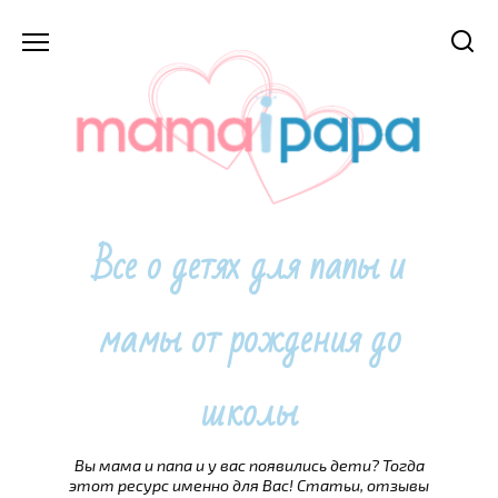
Перейти
к
содержанию
Все о детях для папы и
мамы от рождения до
школы
Вы мама и папа и у вас появились дети? Тогда
этот ресурс именно для Вас! Статьи, отзывы