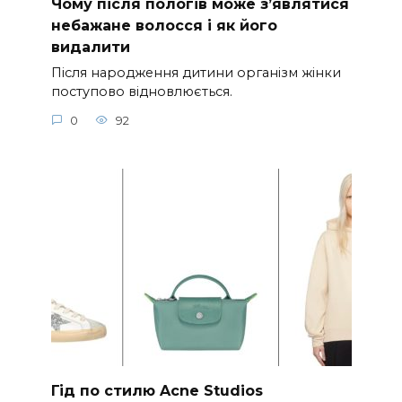
Чому після пологів може з’являтися
небажане волосся і як його
видалити
Після народження дитини організм жінки
поступово відновлюється.
0
92
Гід по стилю Acne Studios