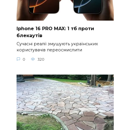
Iphone 16 PRO MAX: 1 тб проти
блекаутів
Сучасні реалії змушують українських
користувачів переосмислити
0
320