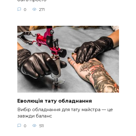
0
271
Еволюція тату обладнання
Вибір обладнання для тату майстра — це
завжди баланс
0
511