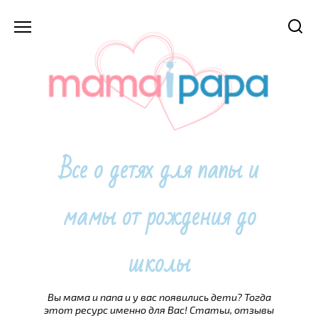
Перейти
к
содержанию
Все о детях для папы и
мамы от рождения до
школы
Вы мама и папа и у вас появились дети? Тогда
этот ресурс именно для Вас! Статьи, отзывы