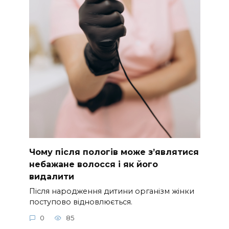
Чому після пологів може з’являтися
небажане волосся і як його
видалити
Після народження дитини організм жінки
поступово відновлюється.
0
85