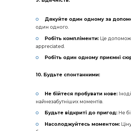
9. Вдячність:
Дякуйте один одному за допомо
один одного.
Робіть компліменти:
Це допоможе
appreciated.
Робіть один одному приємні сю
10. Будьте спонтанними:
Не бійтеся пробувати нове:
Іноді
найнезабутніших моментів.
Будьте відкриті до пригод:
Не бі
Насолоджуйтесь моментом:
Цін