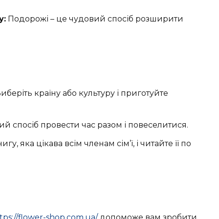
у:
Подорожі – це чудовий спосіб розширити
иберіть країну або культуру і приготуйте
й спосіб провести час разом і повеселитися.
гу, яка цікава всім членам сім’ї, і читайте її по
tps://flower-shop.com.ua/
допоможе вам зробити