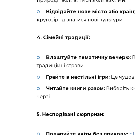
природі і зблизитися з близькими.
Відвідайте нове місто або країн
кругозір і дізнатися нові культури.
4. Сімейні традиції:
Влаштуйте тематичну вечерю:
В
традиційні страви.
Грайте в настільні ігри:
Це чудови
Читайте книги разом:
Виберіть кни
черзі.
5. Несподівані сюрпризи:
Подаруйте квіти без приводу:
ht