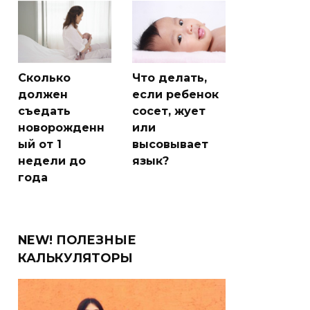
Сколько
Что делать,
должен
если ребенок
съедать
сосет, жует
новорожденн
или
ый от 1
высовывает
недели до
язык?
года
NEW! ПОЛЕЗНЫЕ
КАЛЬКУЛЯТОРЫ