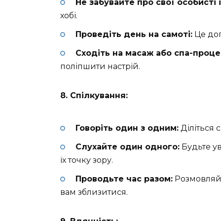
Не забувайте про свої особисті 
хобі.
Проведіть день на самоті:
Це доп
Сходіть на масаж або спа-проце
поліпшити настрій.
8. Спілкування:
Говоріть один з одним:
Діліться 
Слухайте один одного:
Будьте ув
їх точку зору.
Проводьте час разом:
Розмовляйт
вам зблизитися.