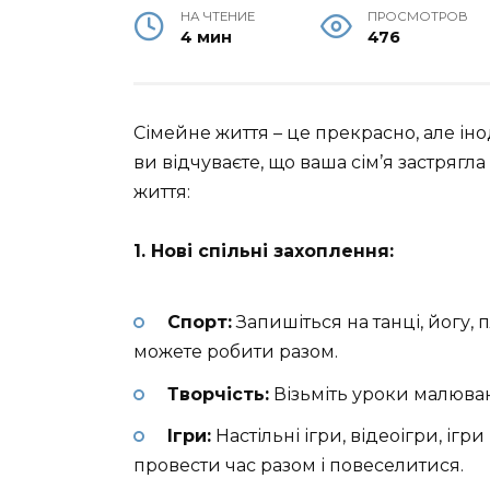
НА ЧТЕНИЕ
ПРОСМОТРОВ
4 мин
476
Сімейне життя – це прекрасно, але ін
ви відчуваєте, що ваша сім’я застрягла 
життя:
1. Нові спільні захоплення:
Спорт:
Запишіться на танці, йогу, 
можете робити разом.
Творчість:
Візьміть уроки малюван
Ігри:
Настільні ігри, відеоігри, ігр
провести час разом і повеселитися.