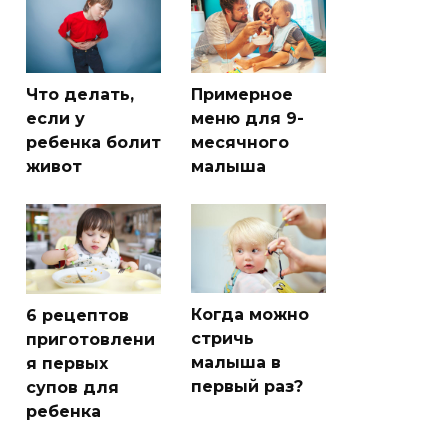
Что делать,
Примерное
если у
меню для 9-
ребенка болит
месячного
живот
малыша
Когда можно
6 рецептов
стричь
приготовлени
малыша в
я первых
первый раз?
супов для
ребенка