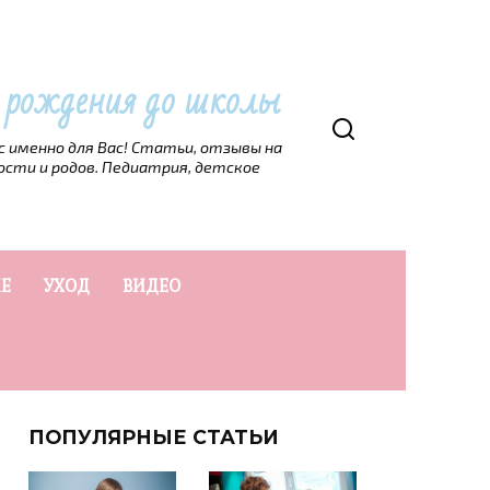
т рождения до школы
рс именно для Вас! Статьи, отзывы на
ости и родов. Педиатрия, детское
Е
УХОД
ВИДЕО
ПОПУЛЯРНЫЕ СТАТЬИ