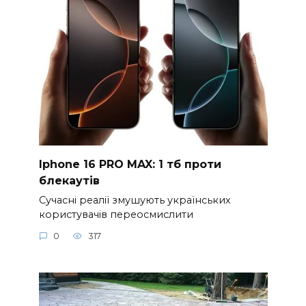
Iphone 16 PRO MAX: 1 тб проти
блекаутів
Сучасні реалії змушують українських
користувачів переосмислити
0
317