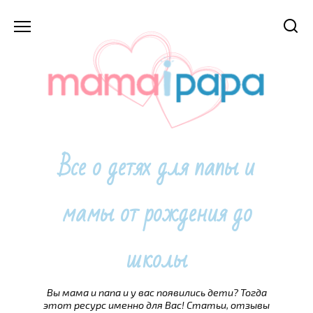
Перейти
к
содержанию
Все о детях для папы и
мамы от рождения до
школы
Вы мама и папа и у вас появились дети? Тогда
этот ресурс именно для Вас! Статьи, отзывы