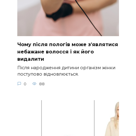
Чому після пологів може з’являтися
небажане волосся і як його
видалити
Після народження дитини організм жінки
поступово відновлюється.
0
88