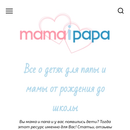
Перейти
к
содержанию
Все о детях для папы и
мамы от рождения до
школы
Вы мама и папа и у вас появились дети? Тогда
этот ресурс именно для Вас! Статьи, отзывы