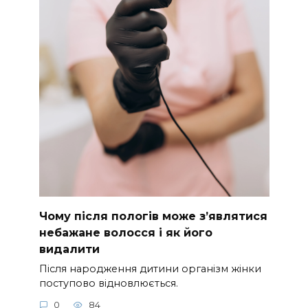
Чому після пологів може з’являтися
небажане волосся і як його
видалити
Після народження дитини організм жінки
поступово відновлюється.
0
84