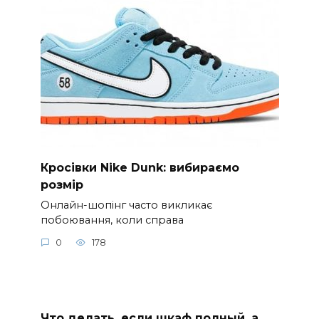
Кросівки Nike Dunk: вибираємо
розмір
Онлайн-шопінг часто викликає
побоювання, коли справа
0
178
Что делать, если шкаф полный, а