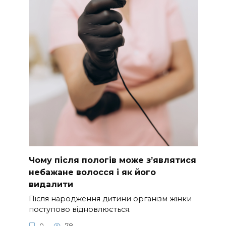
Чому після пологів може з’являтися
небажане волосся і як його
видалити
Після народження дитини організм жінки
поступово відновлюється.
0
78