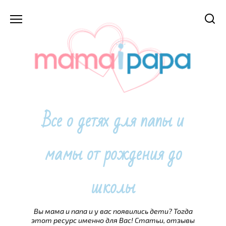
Перейти
к
содержанию
Все о детях для папы и
мамы от рождения до
школы
Вы мама и папа и у вас появились дети? Тогда
этот ресурс именно для Вас! Статьи, отзывы