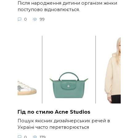
Після народження дитини організм жінки
поступово відновлюється.
0
99
Гід по стилю Acne Studios
Пошук якісних дизайнерських речей в
Україні часто перетворюється
0
179