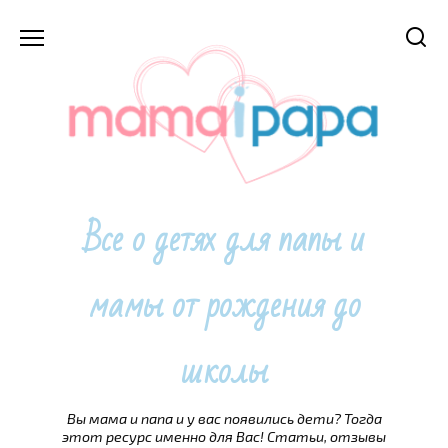
Перейти
к
содержанию
Все о детях для папы и
мамы от рождения до
школы
Вы мама и папа и у вас появились дети? Тогда
этот ресурс именно для Вас! Статьи, отзывы