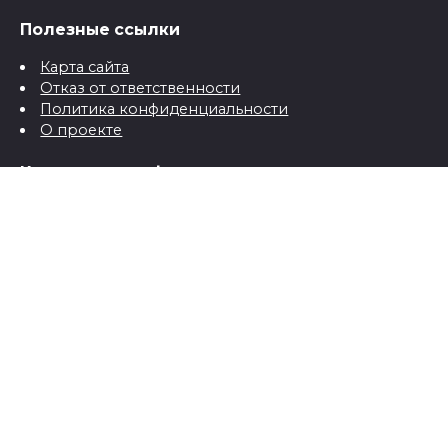
Полезные ссылки
Карта сайта
Отказ от ответственности
Политика конфиденциальности
О проекте
Контактная информация
Контакты
© 2026 Все о детях для папы и мамы от рождения до
школы