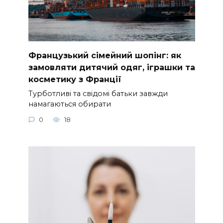
Французький сімейний шопінг: як
замовляти дитячий одяг, іграшки та
косметику з Франції
Турботливі та свідомі батьки завжди
намагаються обирати
0
18