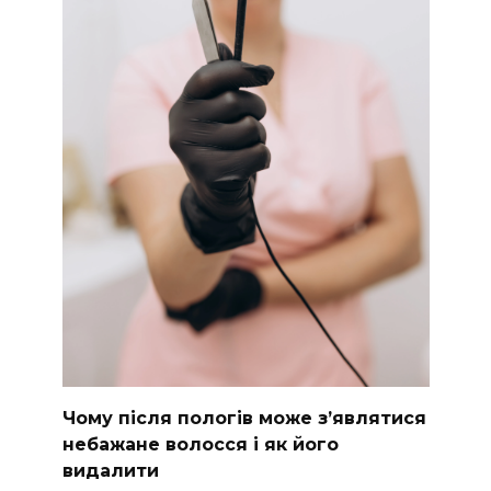
Чому після пологів може з’являтися
небажане волосся і як його
видалити