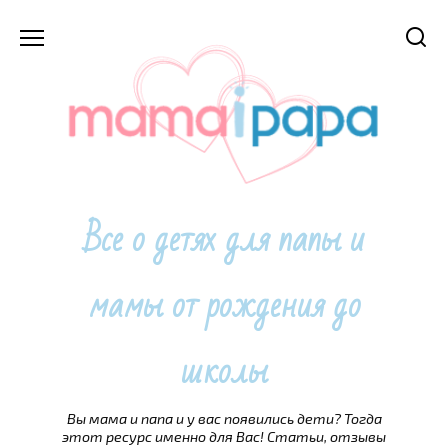
Перейти
к
содержанию
Все о детях для папы и
мамы от рождения до
школы
Вы мама и папа и у вас появились дети? Тогда
этот ресурс именно для Вас! Статьи, отзывы