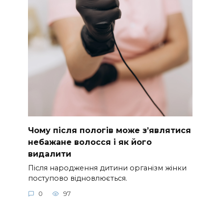
Чому після пологів може з’являтися
небажане волосся і як його
видалити
Після народження дитини організм жінки
поступово відновлюється.
0
97