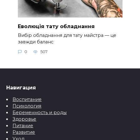
Еволюція тату обладнання
Вибір обладнання для тату майстра — це
завжди баланс
0
507
Навигация
Воспитание
Психология
Беременность и роды
Здоровье
Питание
Развитие
Уход