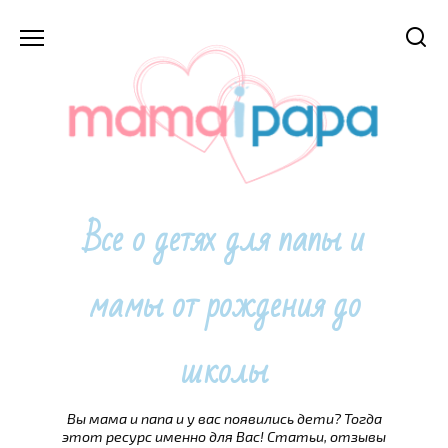
Перейти
к
содержанию
Все о детях для папы и
мамы от рождения до
школы
Вы мама и папа и у вас появились дети? Тогда
этот ресурс именно для Вас! Статьи, отзывы