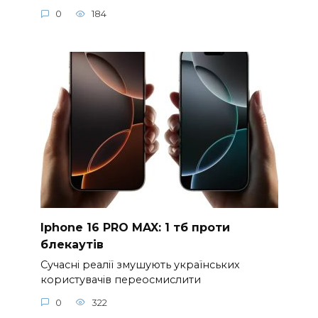
0
184
Iphone 16 PRO MAX: 1 тб проти
блекаутів
Сучасні реалії змушують українських
користувачів переосмислити
0
322