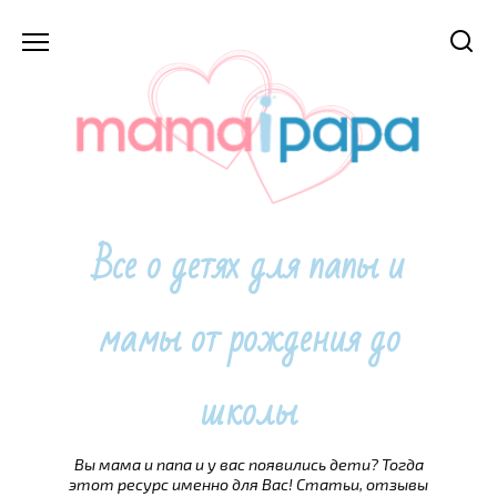
Перейти
к
содержанию
Все о детях для папы и
мамы от рождения до
школы
Вы мама и папа и у вас появились дети? Тогда
этот ресурс именно для Вас! Статьи, отзывы