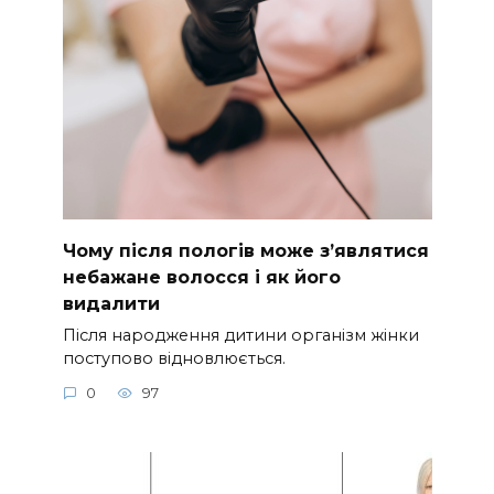
Чому після пологів може з’являтися
небажане волосся і як його
видалити
Після народження дитини організм жінки
поступово відновлюється.
0
97