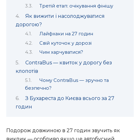
Третій етап: очікування фінішу
Як вижити і насолоджуватися
дорогою?
Лайфхаки на 27 годин
Свій куточок у дорозі
Чим харчуватися?
ContraBus — квиток у дорогу без
клопотів
Чому ContraBus — зручно та
безпечно?
З Бухареста до Києва всього за 27
годин
Подорож довжиною в 27 годин звучить як
виклик — особливо якщо це автобусний