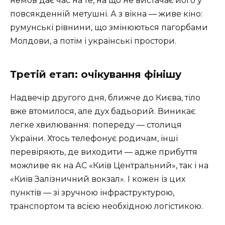
немов дає час на те, на що не вистачає його у
повсякденній метушні. А з вікна — живе кіно:
румунські рівнини, що змінюються пагорбами
Молдови, а потім і українські простори.
Третій етап: очікування фінішу
Надвечір другого дня, ближче до Києва, тіло
вже втомилося, але дух бадьорий. Виникає
легке хвилювання: попереду — столиця
України. Хтось телефонує родичам, інші
перевіряють, де виходити — адже прибуття
можливе як на АС «Київ Центральний», так і на
«Київ Залізничний вокзал». І кожен із цих
пунктів — зі зручною інфраструктурою,
транспортом та всією необхідною логістикою.