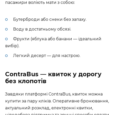
пасажири воліють мати з собою:
Бутерброди або снеки без запаху.
Воду в достатньому обсязі.
Фрукти (яблука або банани — ідеальний
вибір).
Легкий десерт — для настрою.
ContraBus — квиток у дорогу
без клопотів
Завдяки платформі ContraBus, квиток можна
купити за пару кліків. Оперативне бронювання,
актуальний розклад, електронні квитки,
цілодобова підтримка та зручні способи оплати