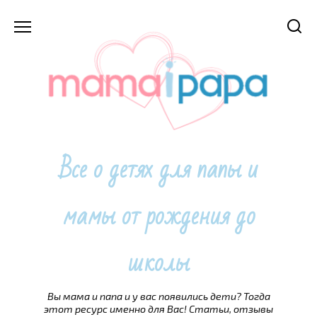
Перейти
к
содержанию
Все о детях для папы и
мамы от рождения до
школы
Вы мама и папа и у вас появились дети? Тогда
этот ресурс именно для Вас! Статьи, отзывы