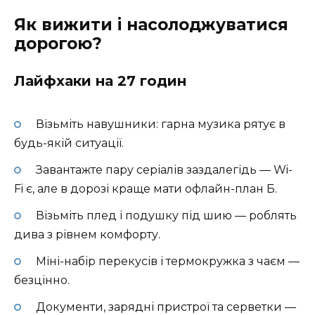
Як вижити і насолоджуватися
дорогою?
Лайфхаки на 27 годин
Візьміть навушники: гарна музика рятує в
будь-якій ситуації.
Завантажте пару серіалів заздалегідь — Wi-
Fi є, але в дорозі краще мати офлайн-план Б.
Візьміть плед і подушку під шию — роблять
дива з рівнем комфорту.
Міні-набір перекусів і термокружка з чаєм —
безцінно.
Документи, зарядні пристрої та серветки —