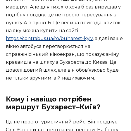
маршрут. Але для тих, хто хоча б раз вирушав у
подібну поїздку, це не просто пересування з
пункту А в пункт Б. Це велика пригода, квиток
на яку можна купити на сайті
https://contrabus.ua/ro/buharest-kyiv
, а далі ваше
вікно автобуса перетворюється на
справжнісінький кіноекран, що показує зміну
краєвидів на шляху з Бухареста до Києва. Це
доволі довгий шлях, але він обов’язково буде
не тільки зручним, а й надихаючим.
Кому і навіщо потрібен
маршрут Бухарест–Київ?
Це не просто туристичний рейс. Він поєднує
Схід Європи та її центральні регіони. На борту