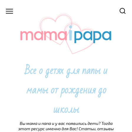
Перейти
к
содержанию
Все о детях для папы и
мамы от рождения до
школы
Вы мама и папа и у вас появились дети? Тогда
этот ресурс именно для Вас! Статьи, отзывы