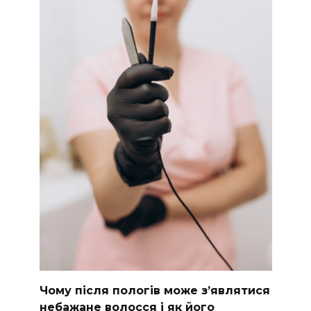
Чому після пологів може з’являтися
небажане волосся і як його