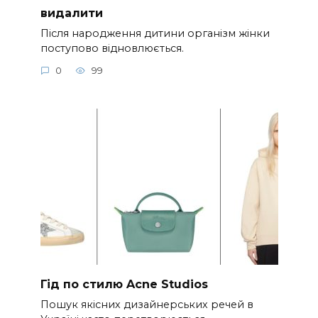
видалити
Після народження дитини організм жінки
поступово відновлюється.
0
99
Гід по стилю Acne Studios
Пошук якісних дизайнерських речей в