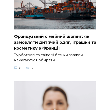
Французький сімейний шопінг: як
замовляти дитячий одяг, іграшки та
косметику з Франції
Турботливі та свідомі батьки завжди
намагаються обирати
0
21