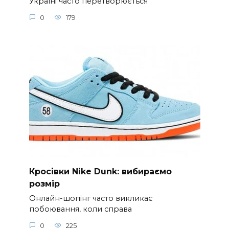
Україні часто перетворюється
0
179
Кросівки Nike Dunk: вибираємо
розмір
Онлайн-шопінг часто викликає
побоювання, коли справа
0
225