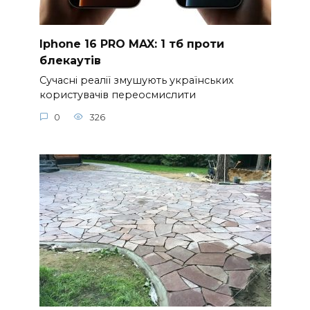
Iphone 16 PRO MAX: 1 тб проти
блекаутів
Сучасні реалії змушують українських
користувачів переосмислити
0
326