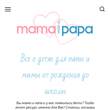
Перейти
к
содержанию
Все о детях для папы и
мамы от рождения до
школы
Вы мама и папа и у вас появились дети? Тогда
этот ресурс именно для Вас! Статьи, отзывы