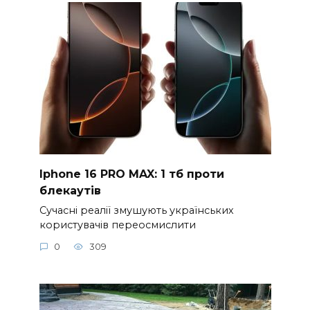
Iphone 16 PRO MAX: 1 тб проти
блекаутів
Сучасні реалії змушують українських
користувачів переосмислити
0
309