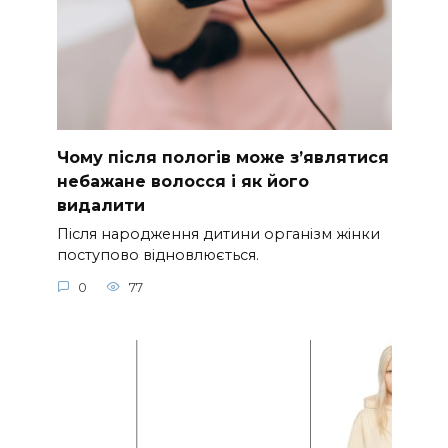
Чому після пологів може з’являтися
небажане волосся і як його
видалити
Після народження дитини організм жінки
поступово відновлюється.
0
77