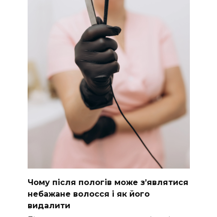
Чому після пологів може з’являтися
небажане волосся і як його
видалити