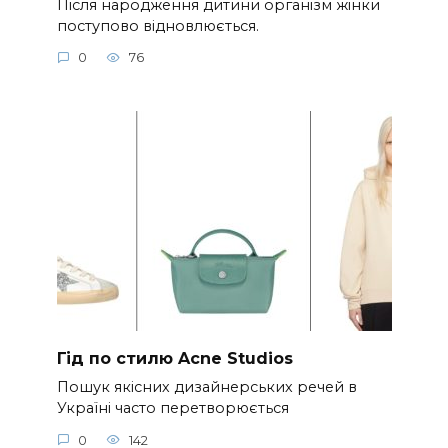
Після народження дитини організм жінки
поступово відновлюється.
0
76
Гід по стилю Acne Studios
Пошук якісних дизайнерських речей в
Україні часто перетворюється
0
142