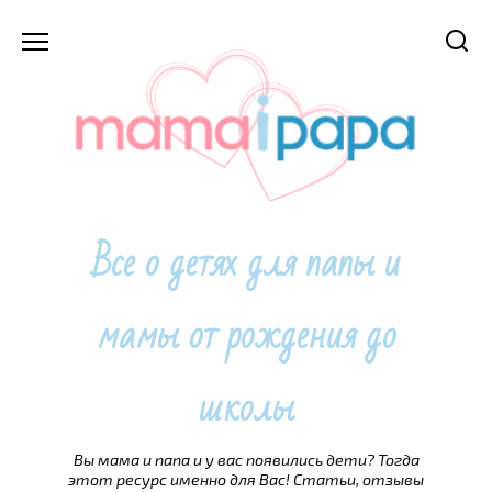
Перейти
к
содержанию
Все о детях для папы и
мамы от рождения до
школы
Вы мама и папа и у вас появились дети? Тогда
этот ресурс именно для Вас! Статьи, отзывы