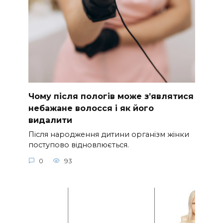
Чому після пологів може з’являтися
небажане волосся і як його
видалити
Після народження дитини організм жінки
поступово відновлюється.
0
93