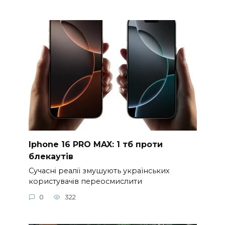
Iphone 16 PRO MAX: 1 тб проти
блекаутів
Сучасні реалії змушують українських
користувачів переосмислити
0
322