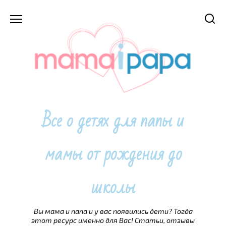
Перейти
к
содержанию
Все о детях для папы и
мамы от рождения до
школы
Вы мама и папа и у вас появились дети? Тогда
этот ресурс именно для Вас! Статьи, отзывы