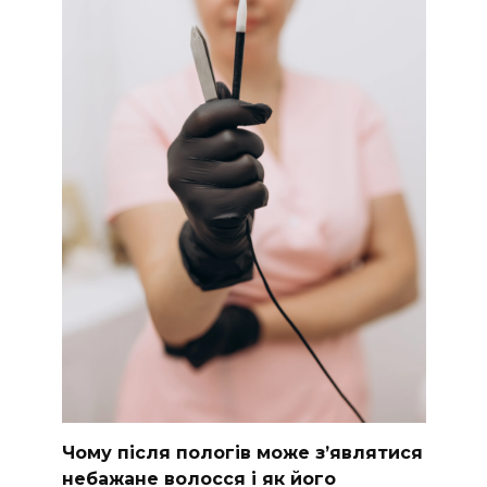
Чому після пологів може з’являтися
небажане волосся і як його