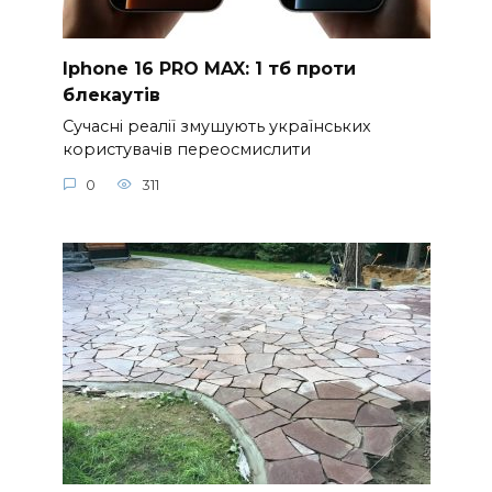
Iphone 16 PRO MAX: 1 тб проти
блекаутів
Сучасні реалії змушують українських
користувачів переосмислити
0
311