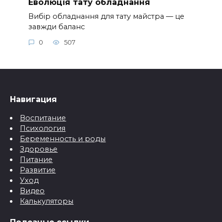
Еволюція тату обладнання
Вибір обладнання для тату майстра — це
завжди баланс
0
507
Навигация
Воспитание
Психология
Беременность и роды
Здоровье
Питание
Развитие
Уход
Видео
Калькуляторы