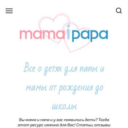
Перейти
к
содержанию
Все о детях для папы и
мамы от рождения до
школы
Вы мама и папа и у вас появились дети? Тогда
этот ресурс именно для Вас! Статьи, отзывы