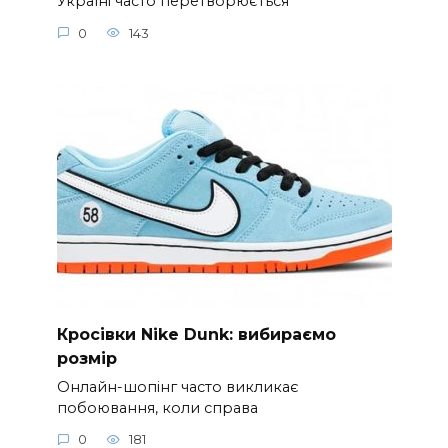
Україні часто перетворюється
0
143
Кросівки Nike Dunk: вибираємо
розмір
Онлайн-шопінг часто викликає
побоювання, коли справа
0
181