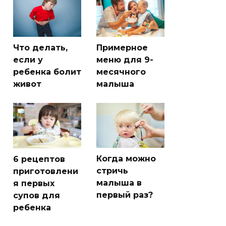
Что делать,
Примерное
если у
меню для 9-
ребенка болит
месячного
живот
малыша
Когда можно
6 рецептов
стричь
приготовлени
малыша в
я первых
первый раз?
супов для
ребенка