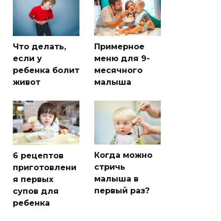
Что делать,
Примерное
если у
меню для 9-
ребенка болит
месячного
живот
малыша
Когда можно
6 рецептов
стричь
приготовлени
малыша в
я первых
первый раз?
супов для
ребенка