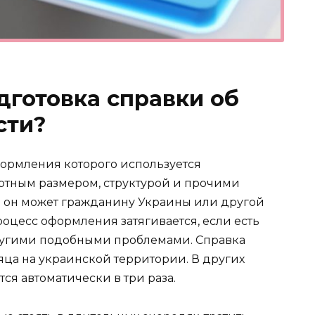
дготовка справки об
сти?
ормления которого используется
ртным размером, структурой и прочими
 он может гражданину Украины или другой
роцесс оформления затягивается, если есть
угими подобными проблемами. Справка
яца на украинской территории. В других
ся автоматически в три раза.