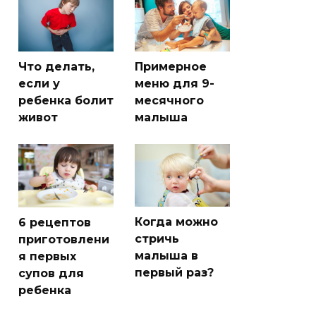
Что делать,
Примерное
если у
меню для 9-
ребенка болит
месячного
живот
малыша
Когда можно
6 рецептов
стричь
приготовлени
малыша в
я первых
первый раз?
супов для
ребенка