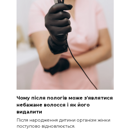
Чому після пологів може з’являтися
небажане волосся і як його
видалити
Після народження дитини організм жінки
поступово відновлюється.