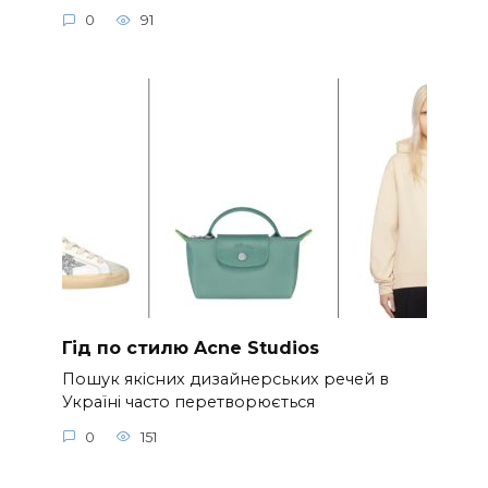
0
91
Гід по стилю Acne Studios
Пошук якісних дизайнерських речей в
Україні часто перетворюється
0
151