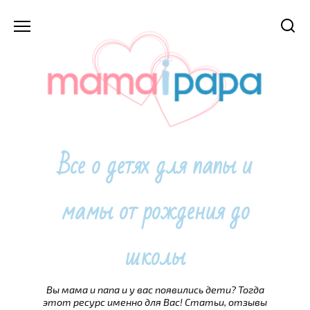
Перейти
к
содержанию
Все о детях для папы и
мамы от рождения до
школы
Вы мама и папа и у вас появились дети? Тогда
этот ресурс именно для Вас! Статьи, отзывы