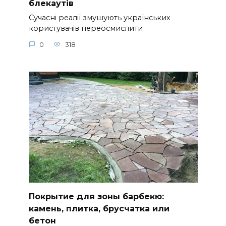
блекаутів
Сучасні реалії змушують українських
користувачів переосмислити
0
318
Покрытие для зоны барбекю:
камень, плитка, брусчатка или
бетон