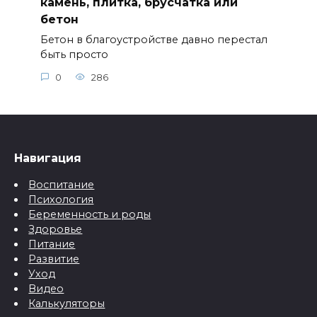
камень, плитка, брусчатка или
бетон
Бетон в благоустройстве давно перестал
быть просто
0
286
Навигация
Воспитание
Психология
Беременность и роды
Здоровье
Питание
Развитие
Уход
Видео
Калькуляторы