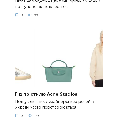
Після народження дитини організм жінки
поступово відновлюється.
0
99
Гід по стилю Acne Studios
Пошук якісних дизайнерських речей в
Україні часто перетворюється
0
179