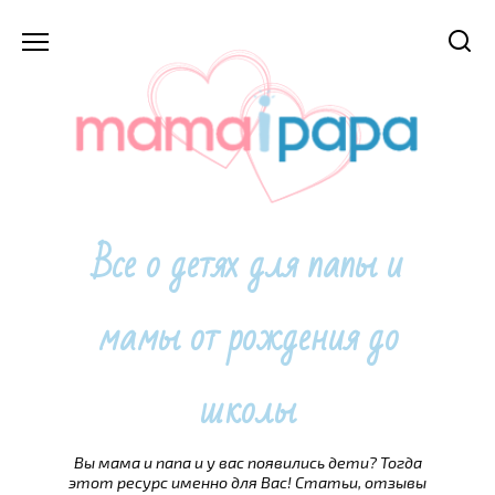
Перейти
к
содержанию
Все о детях для папы и
мамы от рождения до
школы
Вы мама и папа и у вас появились дети? Тогда
этот ресурс именно для Вас! Статьи, отзывы