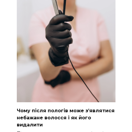
Чому після пологів може з’являтися
небажане волосся і як його
видалити