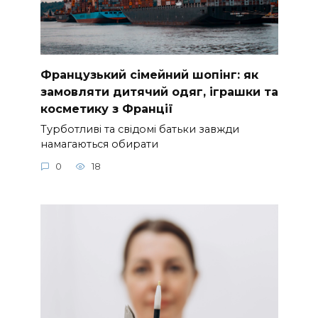
Французький сімейний шопінг: як
замовляти дитячий одяг, іграшки та
косметику з Франції
Турботливі та свідомі батьки завжди
намагаються обирати
0
18