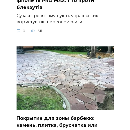
Iphone 16 PRO MAX: 1 тб проти
блекаутів
Сучасні реалії змушують українських
користувачів переосмислити
0
311
Покрытие для зоны барбекю:
камень, плитка, брусчатка или