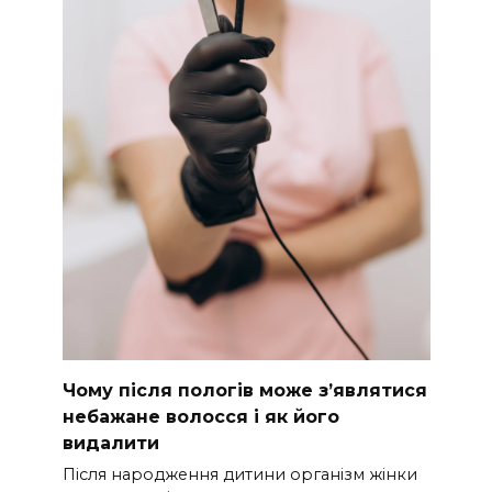
Чому після пологів може з’являтися
небажане волосся і як його
видалити
Після народження дитини організм жінки