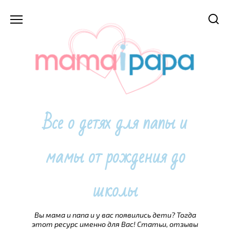
Перейти
к
содержанию
Все о детях для папы и
мамы от рождения до
школы
Вы мама и папа и у вас появились дети? Тогда
этот ресурс именно для Вас! Статьи, отзывы