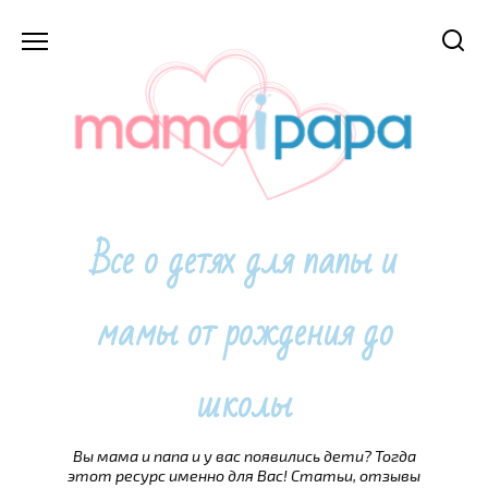
Перейти
к
содержанию
Все о детях для папы и
мамы от рождения до
школы
Вы мама и папа и у вас появились дети? Тогда
этот ресурс именно для Вас! Статьи, отзывы