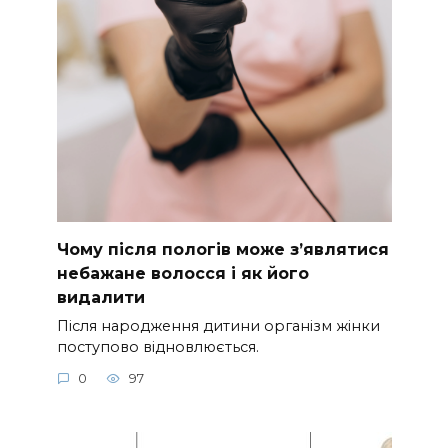
Чому після пологів може з’являтися
небажане волосся і як його
видалити
Після народження дитини організм жінки
поступово відновлюється.
0
97