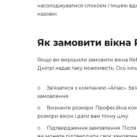
насолоджуватися спокоєм і тишею вдом
назовні.
Як замовити вікна 
Якщо ви вирішили замовити вікна Reh
Дніпрі надає таку можливість. Ось кіль
Зв’язатися з компанією «Аліас». З
замовлення.
Визначте розміри. Професійна кома
розміри вікон і дати вам точну ціну.
Підтвердження замовлення. Після т
ви можете підтвердити своє замовленн