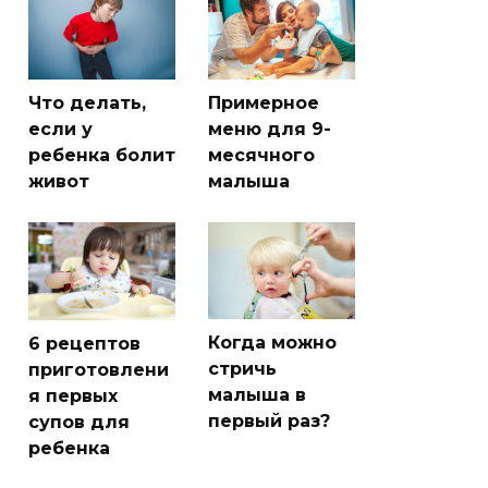
Что делать,
Примерное
если у
меню для 9-
ребенка болит
месячного
живот
малыша
Когда можно
6 рецептов
стричь
приготовлени
малыша в
я первых
первый раз?
супов для
ребенка