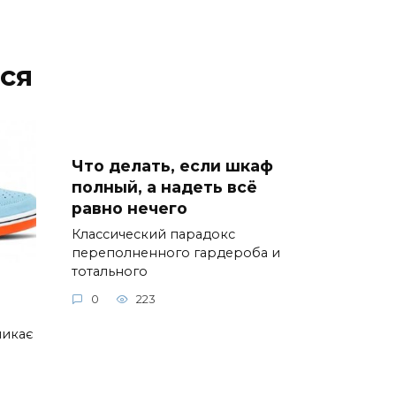
ся
Что делать, если шкаф
полный, а надеть всё
равно нечего
Классический парадокс
переполненного гардероба и
тотального
0
223
ликає