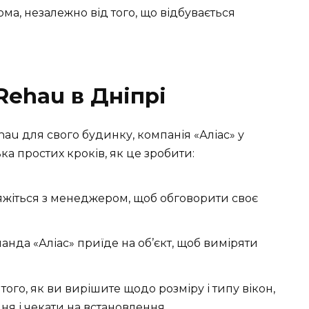
а, незалежно від того, що відбувається
Rehau в Дніпрі
au для свого будинку, компанія «Аліас» у
ка простих кроків, як це зробити:
в’яжіться з менеджером, щоб обговорити своє
нда «Аліас» приїде на об’єкт, щоб виміряти
ого, як ви вирішите щодо розміру і типу вікон,
я і чекати на встановлення.