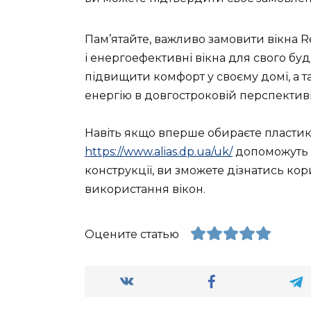
Пам’ятайте, важливо замовити вікна R
і енергоефективні вікна для свого бу
підвищити комфорт у своєму домі, а т
енергію в довгостроковій перспективі
Навіть якщо вперше обираєте пластиков
https://www.alias.dp.ua/uk/
допоможуть в
конструкції, ви зможете дізнатись ко
використання вікон.
Оцените статью