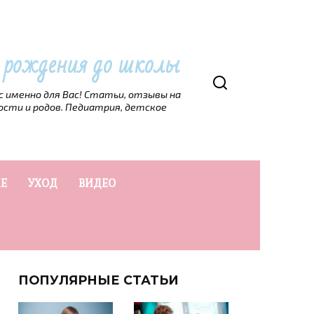
т рождения до школы
рс именно для Вас! Статьи, отзывы на
ости и родов. Педиатрия, детское
Е
УХОД
ВИДЕО
ПОПУЛЯРНЫЕ СТАТЬИ