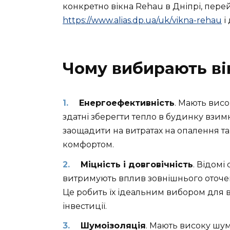
конкретно вікна Rehau в Дніпрі, пере
https://www.alias.dp.ua/uk/vikna-rehau
і
Чому вибирають ві
Енергоефективність
. Мають висо
здатні зберегти тепло в будинку взимк
заощадити на витратах на опалення т
комфортом.
Міцність і довговічність
. Відомі
витримують вплив зовнішнього оточенн
Це робить їх ідеальним вибором для в
інвестиції.
Шумоізоляція
. Мають високу шум