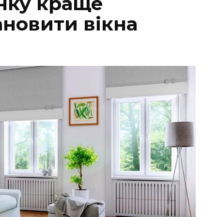
нку краще
ановити вікна