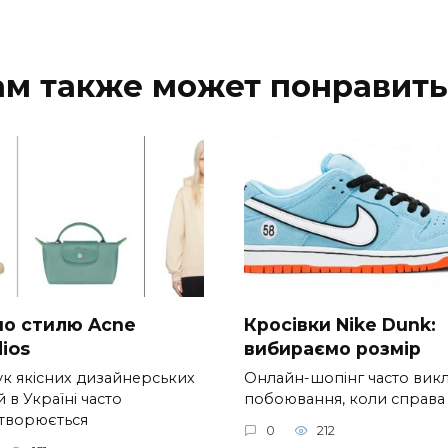
ам также может понравить
 по стилю Acne
Кросівки Nike Dunk:
ios
вибираємо розмір
к якісних дизайнерських
Онлайн-шопінг часто вик
 в Україні часто
побоювання, коли справа
творюється
0
212