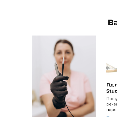
В
Гід
Stud
Пошу
речей
пере