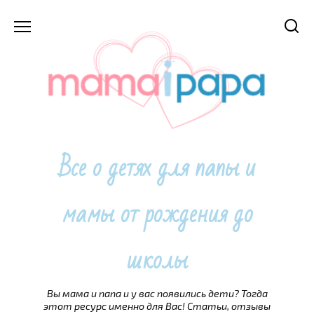
Перейти
к
содержанию
Все о детях для папы и
мамы от рождения до
школы
Вы мама и папа и у вас появились дети? Тогда
этот ресурс именно для Вас! Статьи, отзывы