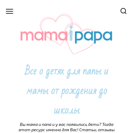
Перейти
к
содержанию
Все о детях для папы и
мамы от рождения до
школы
Вы мама и папа и у вас появились дети? Тогда
этот ресурс именно для Вас! Статьи, отзывы