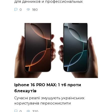
для дачников и профессиональных
0
180
Iphone 16 PRO MAX: 1 тб проти
блекаутів
Сучасні реалії змушують українських
користувачів переосмислити
0
320