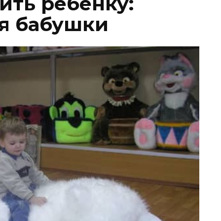
ить ребенку:
я бабушки