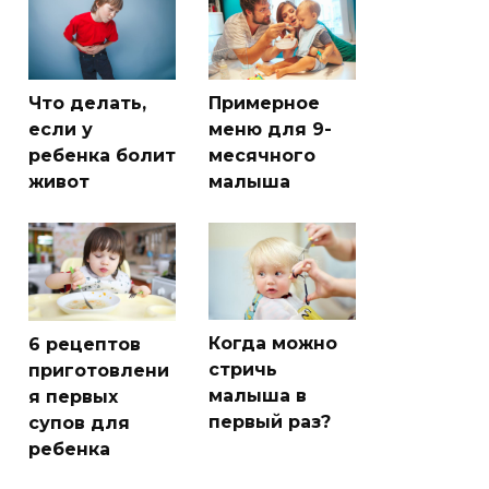
Что делать,
Примерное
если у
меню для 9-
ребенка болит
месячного
живот
малыша
Когда можно
6 рецептов
стричь
приготовлени
малыша в
я первых
первый раз?
супов для
ребенка