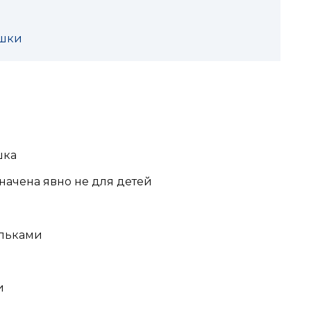
ушки
шка
начена явно не для детей
альками
и