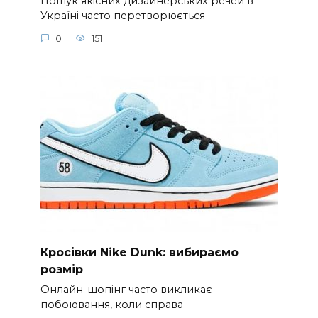
Пошук якісних дизайнерських речей в
Україні часто перетворюється
0
151
Кросівки Nike Dunk: вибираємо
розмір
Онлайн-шопінг часто викликає
побоювання, коли справа