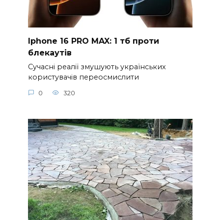
Iphone 16 PRO MAX: 1 тб проти
блекаутів
Сучасні реалії змушують українських
користувачів переосмислити
0
320