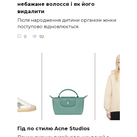
небажане волосся і як його
видалити
Після народження дитини організм жінки
поступово відновлюється.
0
92
Гід по стилю Acne Studios