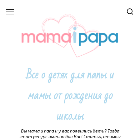
Перейти
к
содержанию
Все о детях для папы и
мамы от рождения до
школы
Вы мама и папа и у вас появились дети? Тогда
этот ресурс именно для Вас! Статьи, отзывы