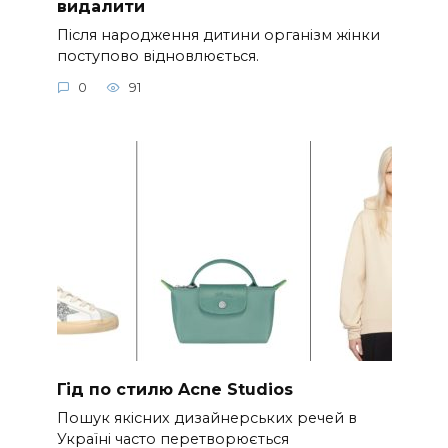
видалити
Після народження дитини організм жінки
поступово відновлюється.
0
91
Гід по стилю Acne Studios
Пошук якісних дизайнерських речей в
Україні часто перетворюється