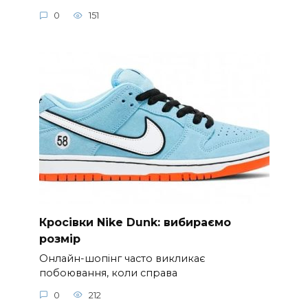
0
151
Кросівки Nike Dunk: вибираємо
розмір
Онлайн-шопінг часто викликає
побоювання, коли справа
0
212