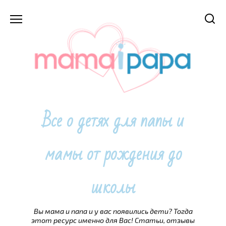
Перейти
к
содержанию
Все о детях для папы и
мамы от рождения до
школы
Вы мама и папа и у вас появились дети? Тогда
этот ресурс именно для Вас! Статьи, отзывы