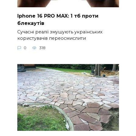
Iphone 16 PRO MAX: 1 тб проти
блекаутів
Сучасні реалії змушують українських
користувачів переосмислити
0
318