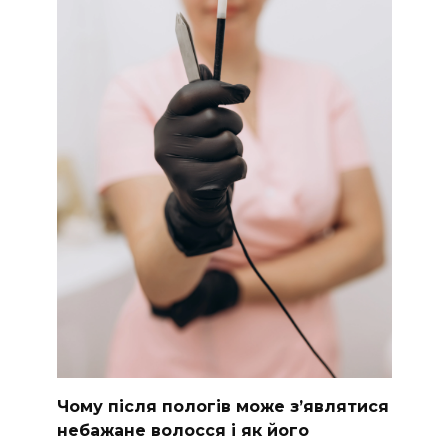
Чому після пологів може з’являтися
небажане волосся і як його