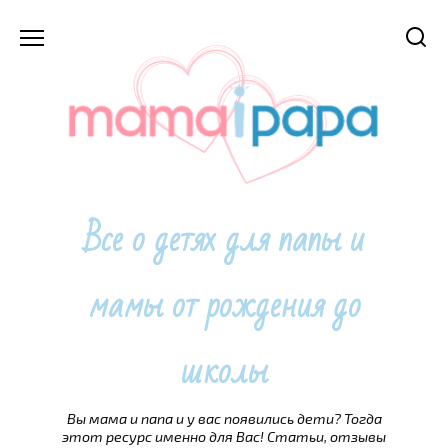
Перейти
к
содержанию
Все о детях для папы и
мамы от рождения до
школы
Вы мама и папа и у вас появились дети? Тогда
этот ресурс именно для Вас! Статьи, отзывы