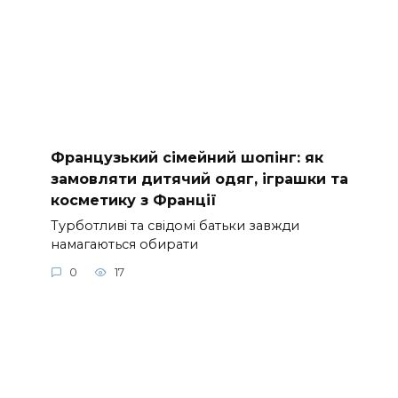
Французький сімейний шопінг: як
замовляти дитячий одяг, іграшки та
косметику з Франції
Турботливі та свідомі батьки завжди
намагаються обирати
0
17