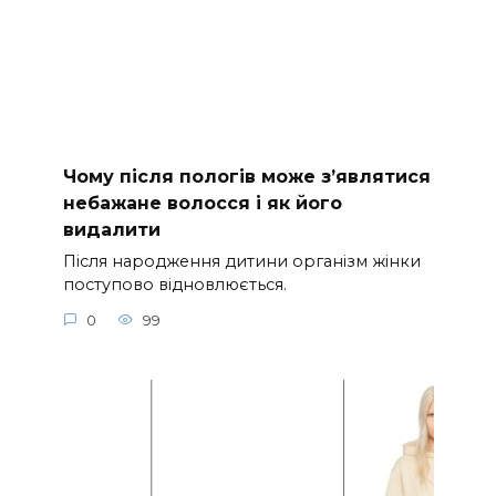
Чому після пологів може з’являтися
небажане волосся і як його
видалити
Після народження дитини організм жінки
поступово відновлюється.
0
99