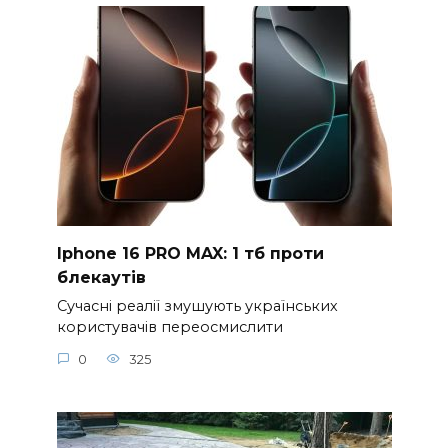
Iphone 16 PRO MAX: 1 тб проти
блекаутів
Сучасні реалії змушують українських
користувачів переосмислити
0
325