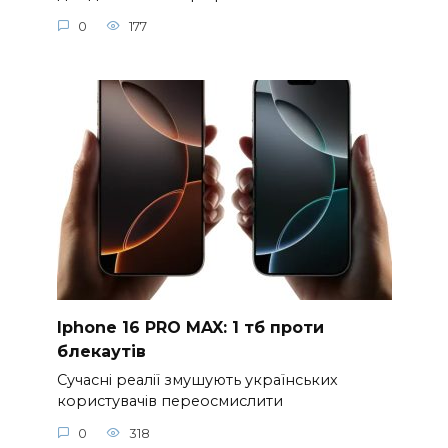
0
177
Iphone 16 PRO MAX: 1 тб проти
блекаутів
Сучасні реалії змушують українських
користувачів переосмислити
0
318