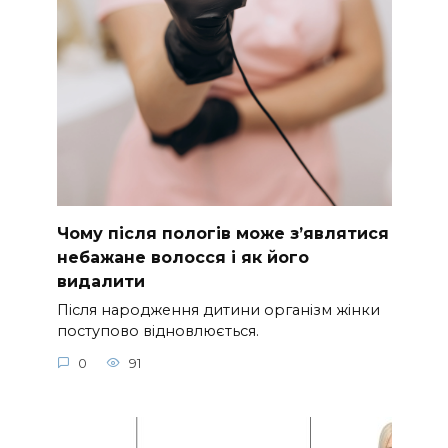
Чому після пологів може з’являтися
небажане волосся і як його
видалити
Після народження дитини організм жінки
поступово відновлюється.
0
91