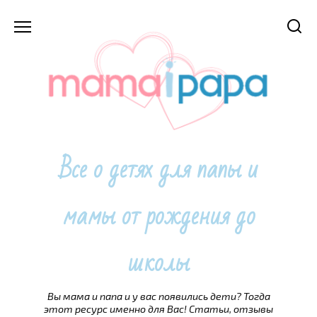
Перейти
к
содержанию
Все о детях для папы и
мамы от рождения до
школы
Вы мама и папа и у вас появились дети? Тогда
этот ресурс именно для Вас! Статьи, отзывы