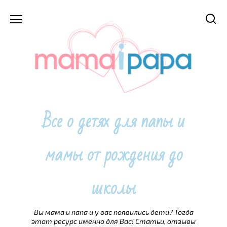
Перейти
к
содержанию
Все о детях для папы и
мамы от рождения до
школы
Вы мама и папа и у вас появились дети? Тогда
этот ресурс именно для Вас! Статьи, отзывы