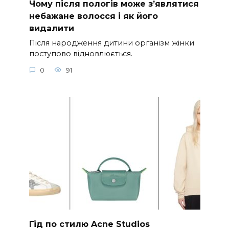
Чому після пологів може з’являтися
небажане волосся і як його
видалити
Після народження дитини організм жінки
поступово відновлюється.
0
91
Гід по стилю Acne Studios