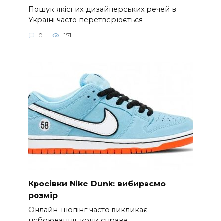
Пошук якісних дизайнерських речей в
Україні часто перетворюється
0
151
Кросівки Nike Dunk: вибираємо
розмір
Онлайн-шопінг часто викликає
побоювання, коли справа