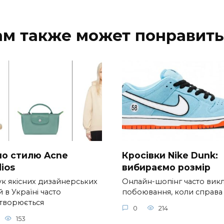
ам также может понравить
 по стилю Acne
Кросівки Nike Dunk:
ios
вибираємо розмір
к якісних дизайнерських
Онлайн-шопінг часто вик
 в Україні часто
побоювання, коли справа
творюється
0
214
153