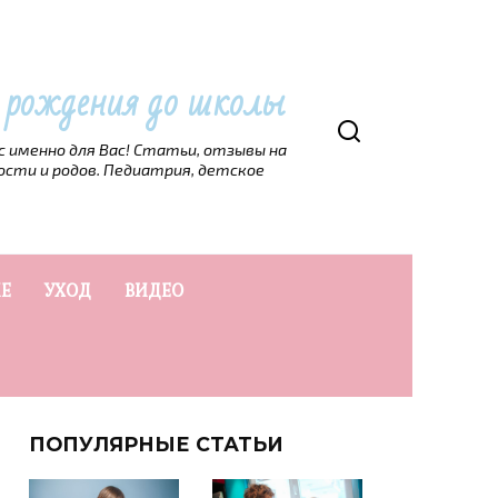
т рождения до школы
рс именно для Вас! Статьи, отзывы на
ости и родов. Педиатрия, детское
Е
УХОД
ВИДЕО
ПОПУЛЯРНЫЕ СТАТЬИ