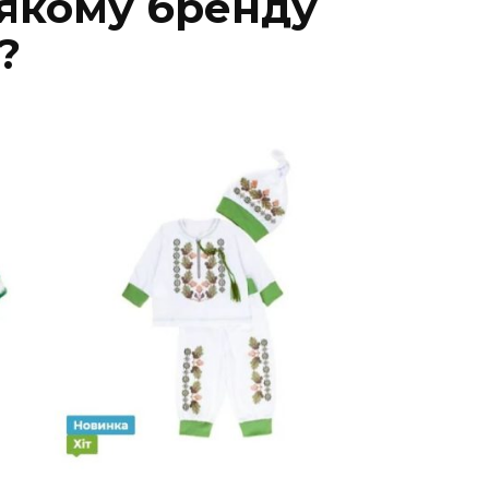
 якому бренду
?