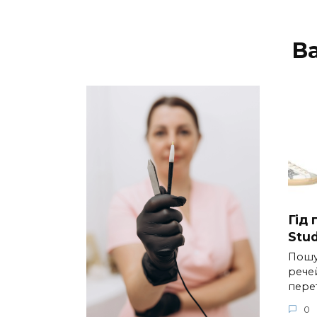
В
Гід
Stud
Пошу
речей
пере
0