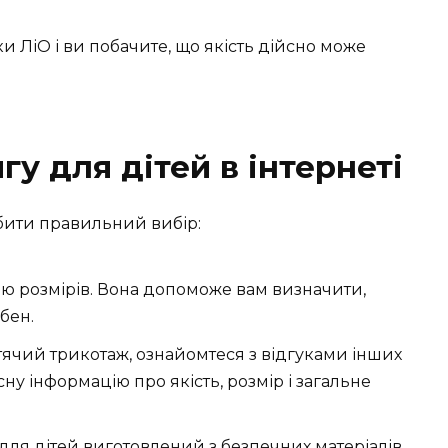
 ЛіО і ви побачите, що якість дійсно може
у для дітей в інтернеті
обити правильний вибір:
цю розмірів. Вона допоможе вам визначити,
бен.
ячий трикотаж, ознайомтеся з відгуками інших
ну інформацію про якість, розмір і загальне
 для дітей виготовлений з безпечних матеріалів