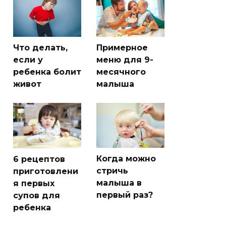
Что делать,
Примерное
если у
меню для 9-
ребенка болит
месячного
живот
малыша
Когда можно
6 рецептов
стричь
приготовлени
малыша в
я первых
первый раз?
супов для
ребенка