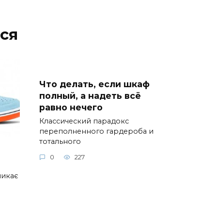
ся
Что делать, если шкаф
полный, а надеть всё
равно нечего
Классический парадокс
переполненного гардероба и
тотального
0
227
ликає