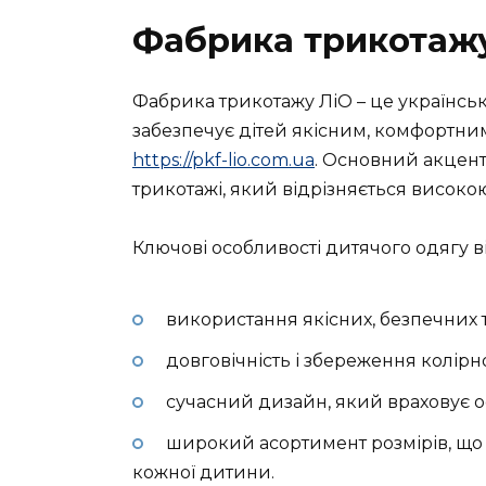
Фабрика трикотаж
Фабрика трикотажу ЛіО – це українсь
забезпечує дітей якісним, комфортним
https://pkf-lio.com.ua
. Основний акцент
трикотажі, який відрізняється високою 
Ключові особливості дитячого одягу 
використання якісних, безпечних т
довговічність і збереження колірн
сучасний дизайн, який враховує ос
широкий асортимент розмірів, що 
кожної дитини.