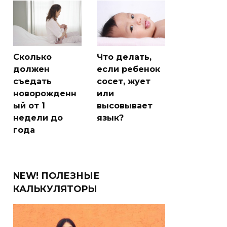
Сколько
Что делать,
должен
если ребенок
съедать
сосет, жует
новорожденн
или
ый от 1
высовывает
недели до
язык?
года
NEW! ПОЛЕЗНЫЕ
КАЛЬКУЛЯТОРЫ