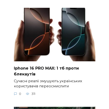
Iphone 16 PRO MAX: 1 тб проти
блекаутів
Сучасні реалії змушують українських
користувачів переосмислити
0
311