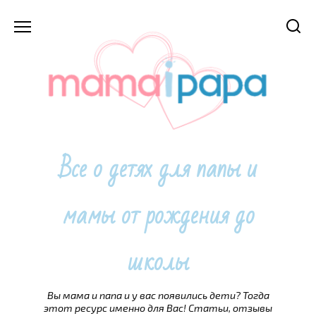
Перейти
к
содержанию
Все о детях для папы и
мамы от рождения до
школы
Вы мама и папа и у вас появились дети? Тогда
этот ресурс именно для Вас! Статьи, отзывы