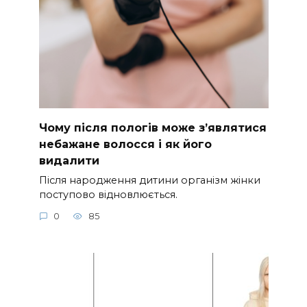
Чому після пологів може з’являтися
небажане волосся і як його
видалити
Після народження дитини організм жінки
поступово відновлюється.
0
85