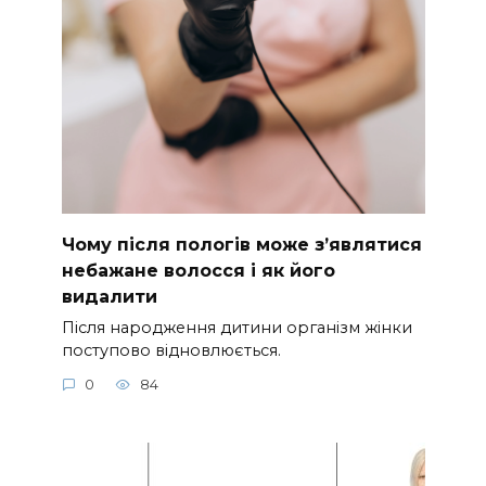
Чому після пологів може з’являтися
небажане волосся і як його
видалити
Після народження дитини організм жінки
поступово відновлюється.
0
84