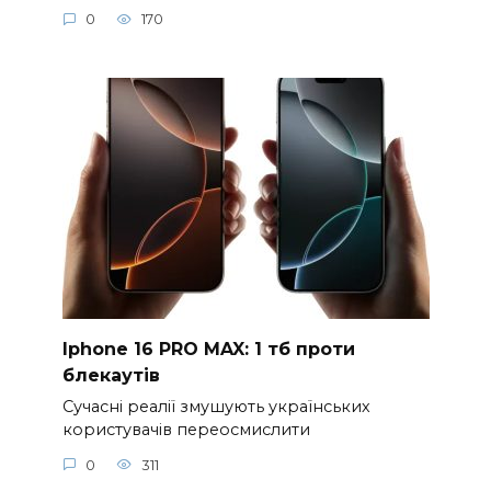
0
170
Iphone 16 PRO MAX: 1 тб проти
блекаутів
Сучасні реалії змушують українських
користувачів переосмислити
0
311