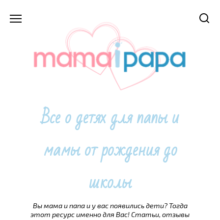
Перейти
к
содержанию
Все о детях для папы и
мамы от рождения до
школы
Вы мама и папа и у вас появились дети? Тогда
этот ресурс именно для Вас! Статьи, отзывы