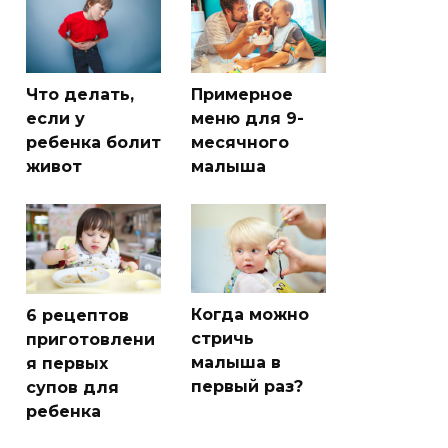
Что делать,
Примерное
если у
меню для 9-
ребенка болит
месячного
живот
малыша
Когда можно
6 рецептов
стричь
приготовлени
малыша в
я первых
первый раз?
супов для
ребенка