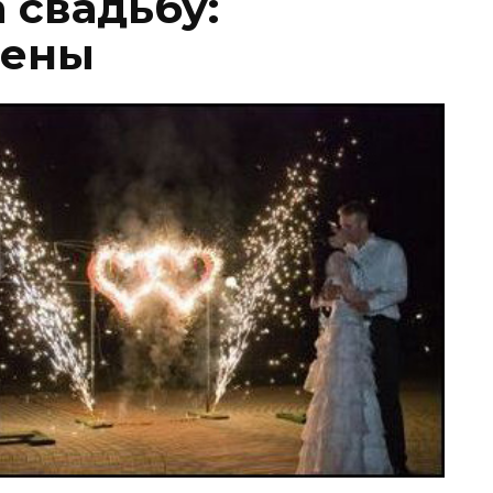
 свадьбу:
цены