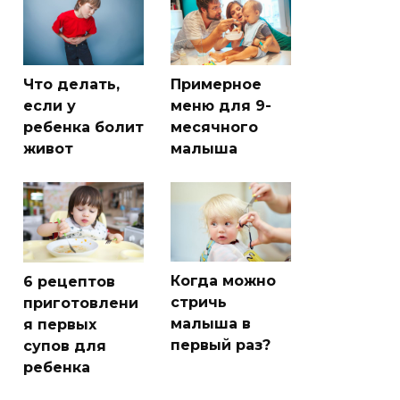
Что делать,
Примерное
если у
меню для 9-
ребенка болит
месячного
живот
малыша
Когда можно
6 рецептов
стричь
приготовлени
малыша в
я первых
первый раз?
супов для
ребенка