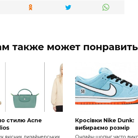
ам также может понравить
 по стилю Acne
Кросівки Nike Dunk:
ios
вибираємо розмір
к якісних дизайнерських
Онлайн-шопінг часто вик