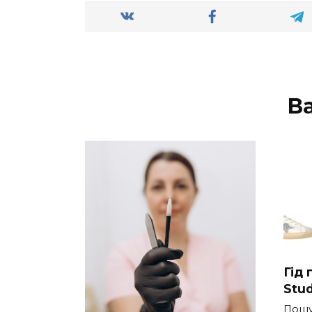
В
Гід
Stud
Пошу