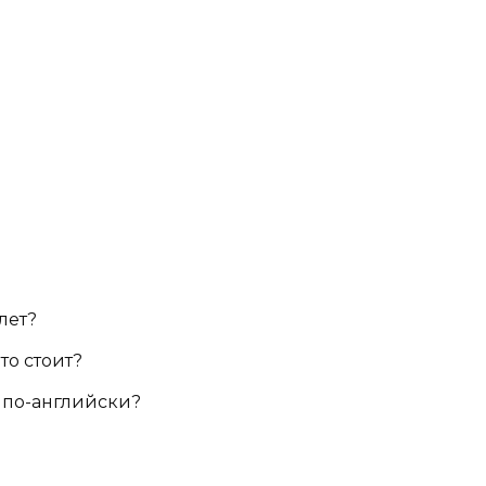
алет?
то стоит?
е по-английски?