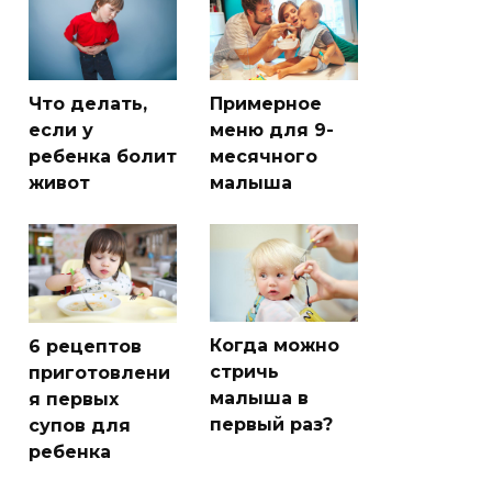
Что делать,
Примерное
если у
меню для 9-
ребенка болит
месячного
живот
малыша
Когда можно
6 рецептов
стричь
приготовлени
малыша в
я первых
первый раз?
супов для
ребенка