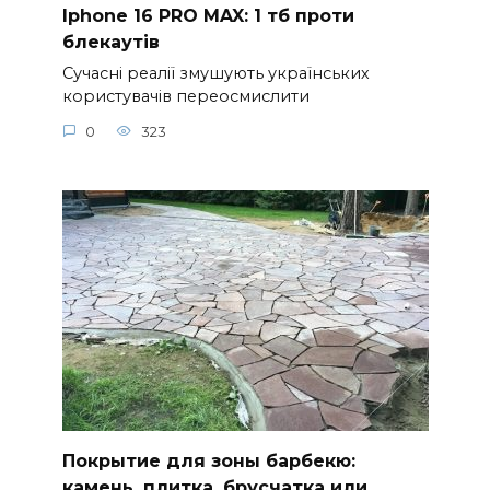
Iphone 16 PRO MAX: 1 тб проти
блекаутів
Сучасні реалії змушують українських
користувачів переосмислити
0
323
Покрытие для зоны барбекю:
камень, плитка, брусчатка или