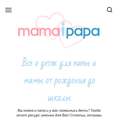
Перейти
к
содержанию
Все о детях для папы и
мамы от рождения до
школы
Вы мама и папа и у вас появились дети? Тогда
этот ресурс именно для Вас! Статьи, отзывы