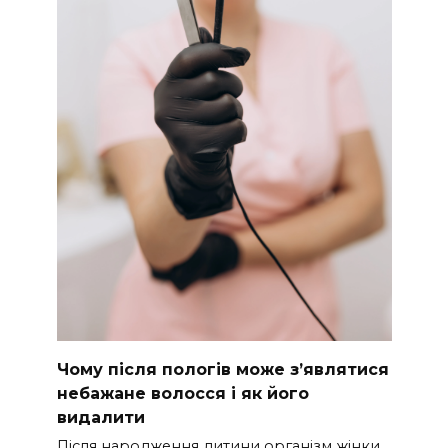
Чому після пологів може з’являтися
небажане волосся і як його
видалити
Після народження дитини організм жінки