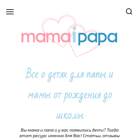
Перейти
к
содержанию
Все о детях для папы и
мамы от рождения до
школы
Вы мама и папа и у вас появились дети? Тогда
этот ресурс именно для Вас! Статьи, отзывы