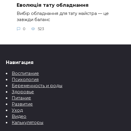
Еволюція тату обладнання
Вибір обладнання для тату майстра — це
завжди баланс
0
523
Навигация
Воспитание
Психология
Беременность и роды
Здоровье
Питание
Развитие
Уход
Видео
Калькуляторы