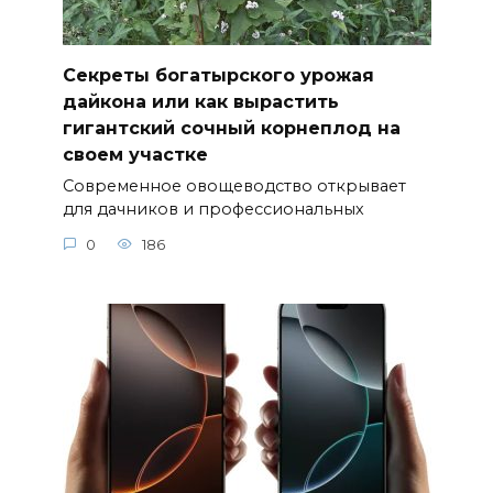
Секреты богатырского урожая
дайкона или как вырастить
гигантский сочный корнеплод на
своем участке
Современное овощеводство открывает
для дачников и профессиональных
0
186