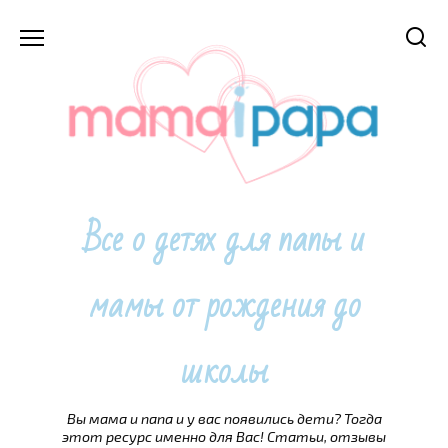
Перейти
к
содержанию
Все о детях для папы и
мамы от рождения до
школы
Вы мама и папа и у вас появились дети? Тогда
этот ресурс именно для Вас! Статьи, отзывы