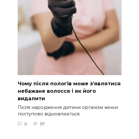
Чому після пологів може з’являтися
небажане волосся і як його
видалити
Після народження дитини організм жінки
поступово відновлюється.
0
97