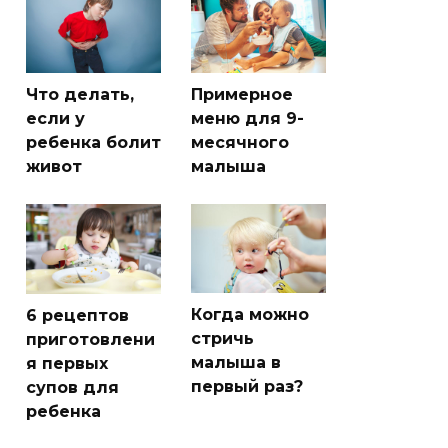
Что делать,
Примерное
если у
меню для 9-
ребенка болит
месячного
живот
малыша
Когда можно
6 рецептов
стричь
приготовлени
малыша в
я первых
первый раз?
супов для
ребенка