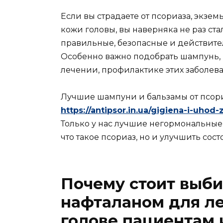
Если вы страдаете от псориаза, экзе
кожи головы, вы наверняка не раз ст
правильные, безопасные и действите
Особенно важно подобрать шампунь, к
лечении, профилактике этих заболев
Лучшие шампуни и бальзамы от псори
https://antipsor.in.ua/gigiena-i-uhod
Только у нас лучшие негормональные 
что такое псориаз, но и улучшить сост
Почему стоит выби
нафталаном для ле
голове пациентам 