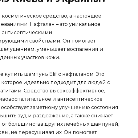
о косметическое средство, а настоящее
еваниями. Нафталан – это уникальное
и антисептическими,
ирующими свойствами. Он помогает
 шелушением, уменьшает воспаления и
денных участков кожи.
 купить шампунь Elif с нафталаном. Это
 которое идеально подходит для людей с
матитами. Средство высокоэффективное,
ивовоспалительное и антисептическое
пособствует заметному улучшению состояния
ьшить зуд и раздражение, а также снижает
 от большинства других лечебных шампуней,
овы, не пересушивая их. Он помогает