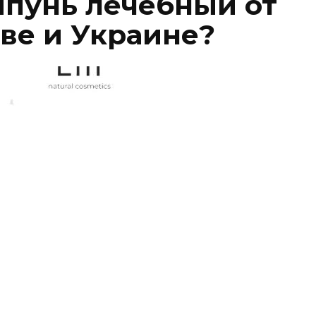
мпунь лечебный от
еве и Украине?