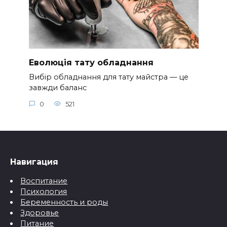
Еволюція тату обладнання
Вибір обладнання для тату майстра — це
завжди баланс
0
521
Навигация
Воспитание
Психология
Беременность и роды
Здоровье
Питание