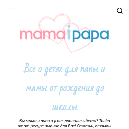
Перейти
к
содержанию
Все о детях для папы и
мамы от рождения до
школы
Вы мама и папа и у вас появились дети? Тогда
этот ресурс именно для Вас! Статьи, отзывы