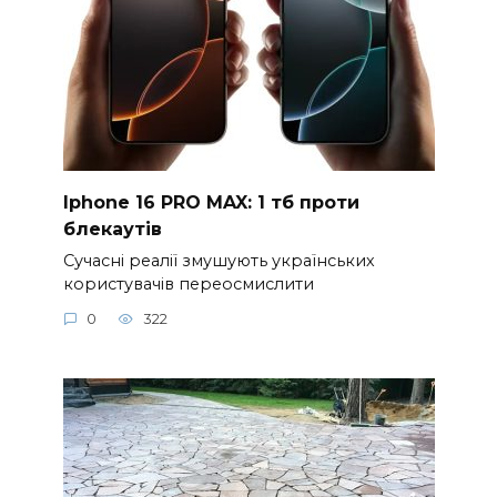
Iphone 16 PRO MAX: 1 тб проти
блекаутів
Сучасні реалії змушують українських
користувачів переосмислити
0
322