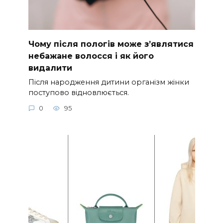
Чому після пологів може з’являтися
небажане волосся і як його
видалити
Після народження дитини організм жінки
поступово відновлюється.
0
95