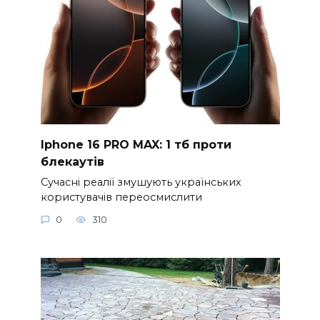
Iphone 16 PRO MAX: 1 тб проти
блекаутів
Сучасні реалії змушують українських
користувачів переосмислити
0
310