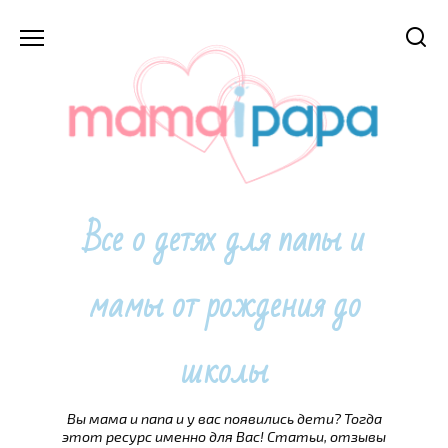
Перейти
к
содержанию
Все о детях для папы и
мамы от рождения до
школы
Вы мама и папа и у вас появились дети? Тогда
этот ресурс именно для Вас! Статьи, отзывы