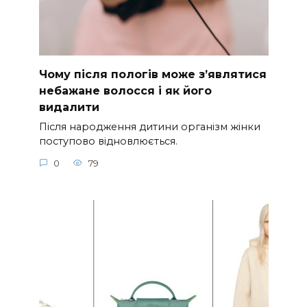
Чому після пологів може з’являтися
небажане волосся і як його
видалити
Після народження дитини організм жінки
поступово відновлюється.
0
79